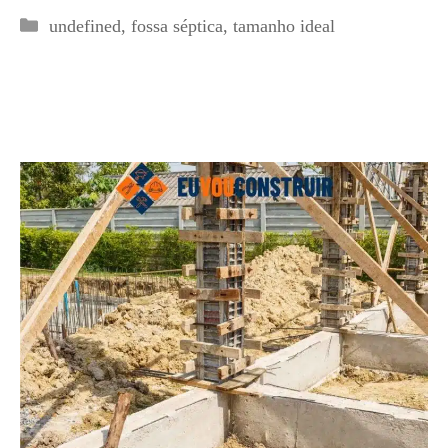
Categorias
undefined
,
fossa séptica
,
tamanho ideal