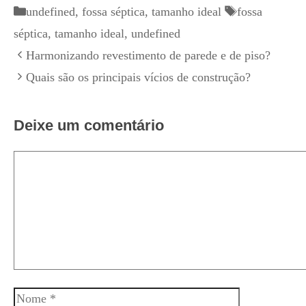
Categorias
Tags
undefined
,
fossa séptica
,
tamanho ideal
fossa
séptica
,
tamanho ideal
,
undefined
Harmonizando revestimento de parede e de piso?
Quais são os principais vícios de construção?
Deixe um comentário
Comentário
Nome
E-