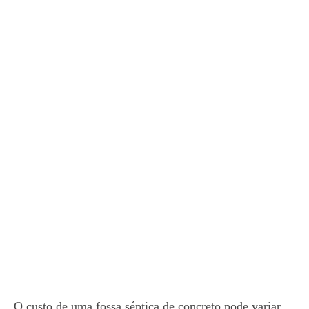
O custo de uma fossa séptica de concreto pode variar