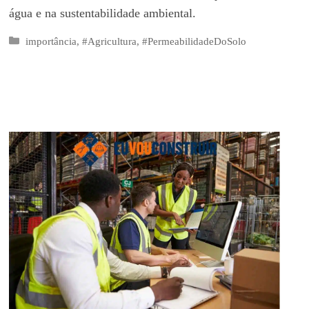
água e na sustentabilidade ambiental.
Categorias
importância
,
#Agricultura
,
#PermeabilidadeDoSolo