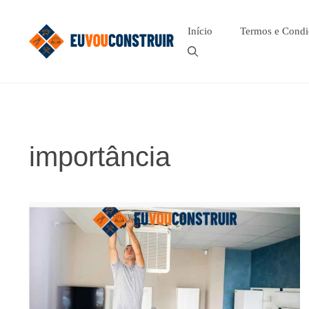
Pular
para
Início
Termos e Condi
o
conteúdo
importância