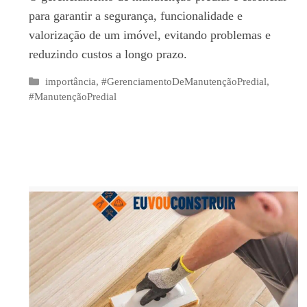
para garantir a segurança, funcionalidade e
valorização de um imóvel, evitando problemas e
reduzindo custos a longo prazo.
Categorias
importância
,
#GerenciamentoDeManutençãoPredial
,
#ManutençãoPredial