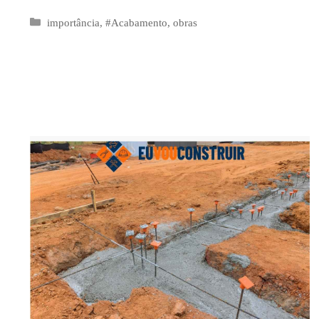
Categorias
importância
,
#Acabamento
,
obras