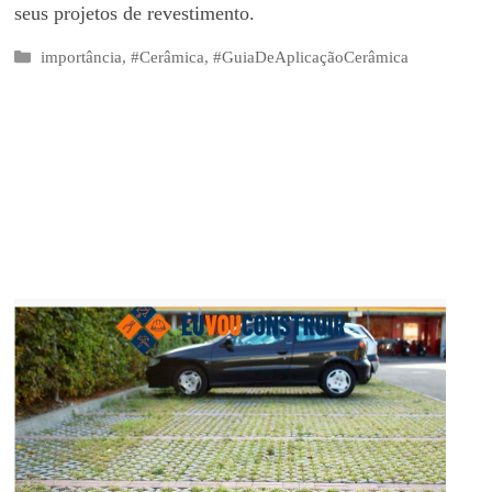
seus projetos de revestimento.
Categorias
importância
,
#Cerâmica
,
#GuiaDeAplicaçãoCerâmica