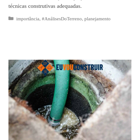
técnicas construtivas adequadas.
Categorias
importância
,
#AnálisesDoTerreno
,
planejamento