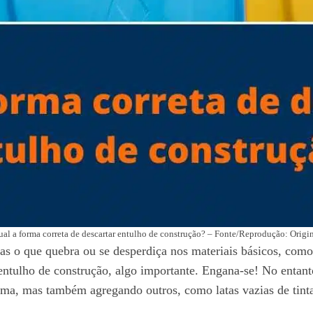
al a forma correta de descartar entulho de construção? – Fonte/Reprodução: Origi
s o que quebra ou se desperdiça nos materiais básicos, como t
entulho de construção, algo importante. Engana-se! No entant
cima, mas também agregando outros, como latas vazias de tinta