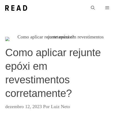
Pular
Men
para
o
conteúdo
Como aplicar rejunte
epóxi em
revestimentos
corretamente?
dezembro 12, 2023
Por
Luiz Neto