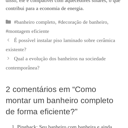
disso, ele é compatível com aquecedores solares, o que
contribui para a economia de energia.
Categorias
#banheiro completo
,
#decoração de banheiro
,
#montagem eficiente
É possível instalar piso laminado sobre cerâmica
existente?
Qual a evolução dos banheiros na sociedade
contemporânea?
2 comentários em “Como
montar um banheiro completo
de forma eficiente?”
Pingback:
Seu banheiro com banheira e ainda