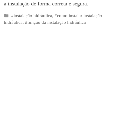
a instalação de forma correta e segura.
Categorias
#instalação hidráulica
,
#como instalar instalação
hidráulica
,
#função da instalação hidráulica