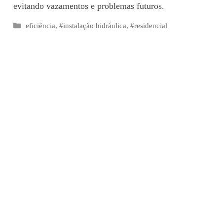
evitando vazamentos e problemas futuros.
Categorias
eficiência
,
#instalação hidráulica
,
#residencial