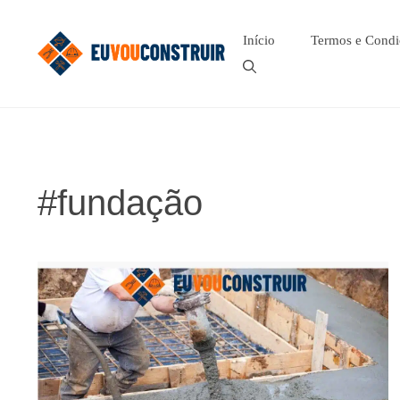
Pular
para
Início
Termos e Condi
o
conteúdo
#fundação