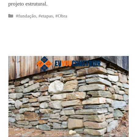
projeto estrutural.
Categorias
#fundação
,
#etapas
,
#Obra