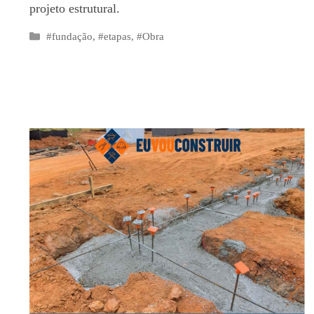
projeto estrutural.
Categorias
#fundação
,
#etapas
,
#Obra