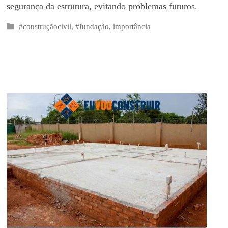
segurança da estrutura, evitando problemas futuros.
Categorias
#construçãocivil
,
#fundação
,
importância