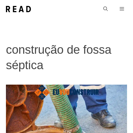
Pular
Men
para
o
conteúdo
construção de fossa
séptica