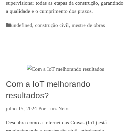
supervisionar todas as etapas da construção, garantindo
a qualidade e o cumprimento dos prazos.
Categorias
undefined
,
construção civil
,
mestre de obras
Com a IoT melhorando
resultados?
julho 15, 2024
Por
Luiz Neto
Descubra como a Internet das Coisas (IoT) está
revolucionando a construção civil, otimizando