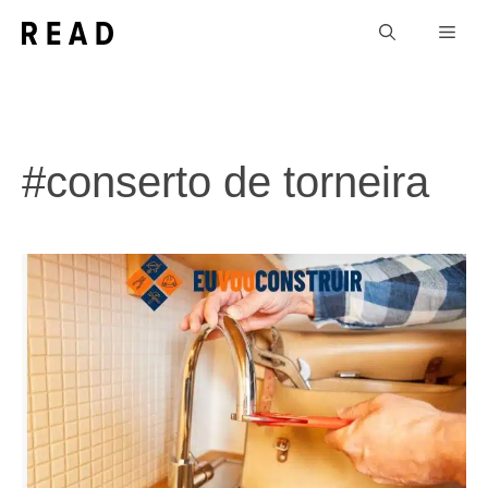
Pular
Men
para
o
conteúdo
#conserto de torneira