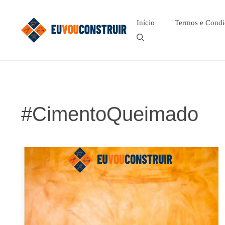
Pular
para
Início
Termos e Condi
o
conteúdo
#CimentoQueimado