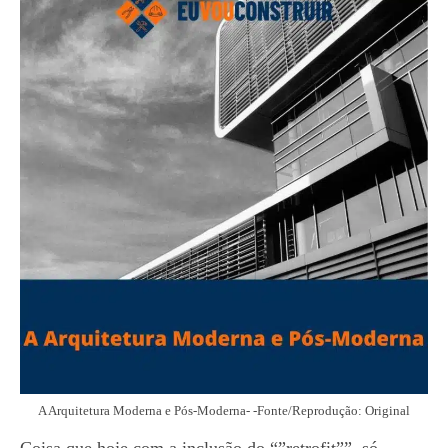
A Arquitetura Moderna e Pós-Moderna- -Fonte/Reprodução: Original
Coisa que hoje com a inclusão do “”retrofit””, só