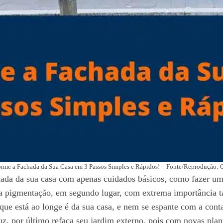
orme a Fachada da Sua Casa em 3 Passos Simples e Rápidos! – Fonte/Reprodução: O
ada da sua casa com apenas cuidados básicos, como fazer uma
rde a pigmentação, em segundo lugar, com extrema importânci
o que está ao longe é da sua casa, e nem se espante com a con
z, por último refaça seu jardim externo, pois com novas plan