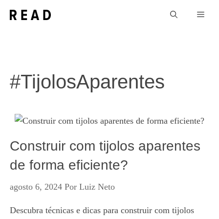
Pular
Men
para
o
conteúdo
#TijolosAparentes
Construir com tijolos aparentes
de forma eficiente?
agosto 6, 2024
Por
Luiz Neto
Descubra técnicas e dicas para construir com tijolos