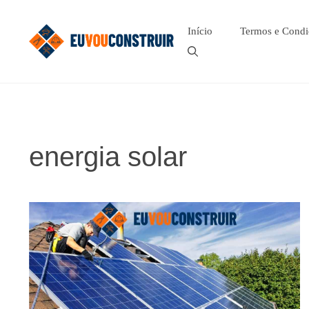
Pular
para
Início
Termos e Condi
o
conteúdo
energia solar