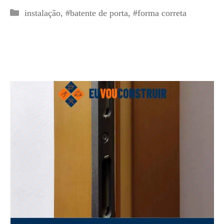
Categorias
instalação
,
#batente de porta
,
#forma correta