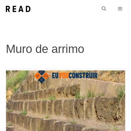
Pular
Men
para
o
conteúdo
Muro de arrimo