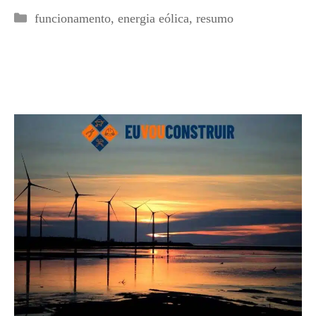
Categorias
funcionamento
,
energia eólica
,
resumo