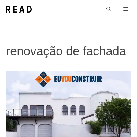
Pular
Men
para
o
conteúdo
renovação de fachada