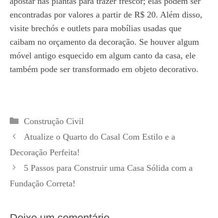
apostar nas plantas para trazer frescor; elas podem ser
encontradas por valores a partir de R$ 20. Além disso,
visite brechós e outlets para mobílias usadas que
caibam no orçamento da decoração. Se houver algum
móvel antigo esquecido em algum canto da casa, ele
também pode ser transformado em objeto decorativo.
Categorias
Construção Civil
Atualize o Quarto do Casal Com Estilo e a
Decoração Perfeita!
5 Passos para Construir uma Casa Sólida com a
Fundação Correta!
Deixe um comentário