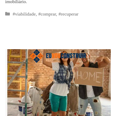
imobiliário.
Categorias
#viabilidade
,
#comprar
,
#recuperar