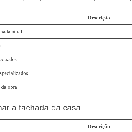
Descrição
hada atual
o
dequados
especializados
 da obra
mar a fachada da casa
Descrição