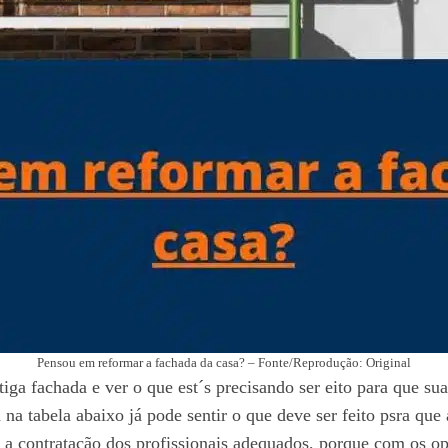
Pensou em reformar a fachada da casa? – Fonte/Reprodução: Original
a fachada e ver o que est´s precisando ser eito para que sua
a tabela abaixo já pode sentir o que deve ser feito psra que 
 é a contratação dos profissionais adequados, porque com os op