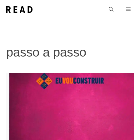
Pular
Men
para
o
conteúdo
passo a passo