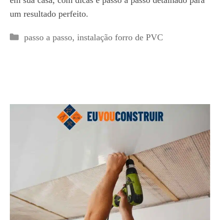
em sua casa, com dicas e passo a passo detalhado para
um resultado perfeito.
Categorias
passo a passo
,
instalação forro de PVC