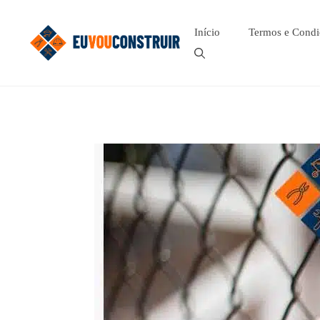
Pular
para
Início
Termos e Condi
o
conteúdo