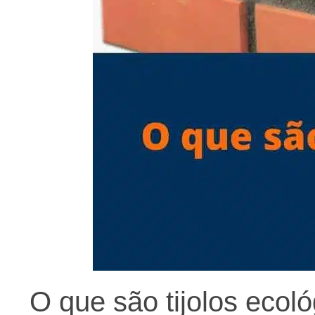
O que são tijolos ecoló