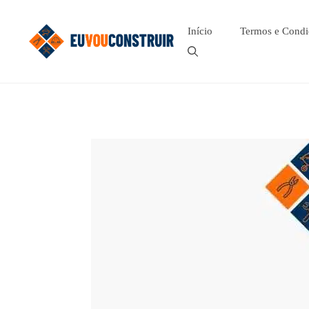
Pular
para
Início
Termos e Condi
o
conteúdo