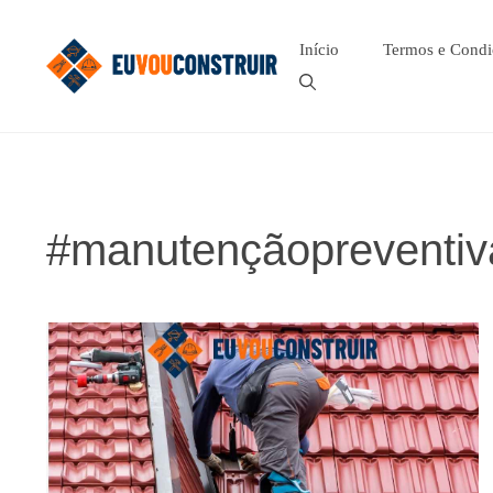
Pular
para
Início
Termos e Condi
o
conteúdo
#manutençãopreventiv