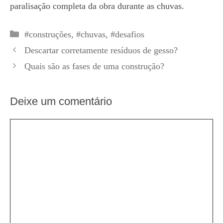
paralisação completa da obra durante as chuvas.
Categorias
#construções
,
#chuvas
,
#desafios
Descartar corretamente resíduos de gesso?
Quais são as fases de uma construção?
Deixe um comentário
Comentário