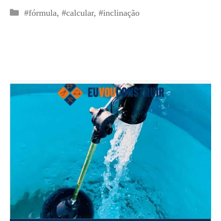
Categorias
#fórmula
,
#calcular
,
#inclinação