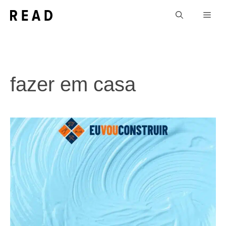
Pular
Men
para
o
conteúdo
fazer em casa