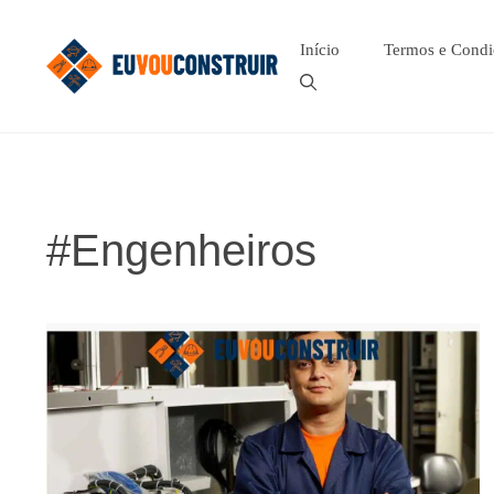
Pular
para
Início
Termos e Condi
o
conteúdo
#Engenheiros