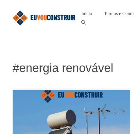
Pular
para
Início
Termos e Condi
o
conteúdo
#energia renovável