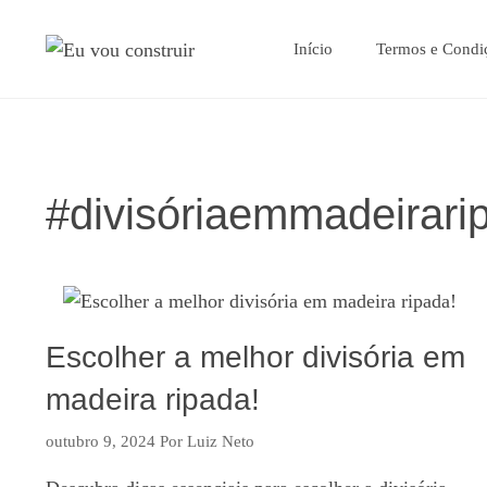
Pular
para
Início
Termos e Condi
o
conteúdo
#divisóriaemmadeirari
Escolher a melhor divisória em
madeira ripada!
outubro 9, 2024
Por
Luiz Neto