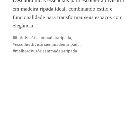
Descubra dicas essenciais para escolher a divisória
em madeira ripada ideal, combinando estilo e
funcionalidade para transformar seus espaços com
elegância.
Categorias
#divisóriaemmadeiraripada
,
#escolherdivisóriaemmadeiraripada
,
#melhordivisóriaemmadeiraripada