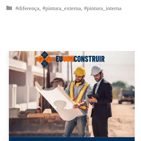
Categorias
#diferença
,
#pintura_externa
,
#pintura_interna