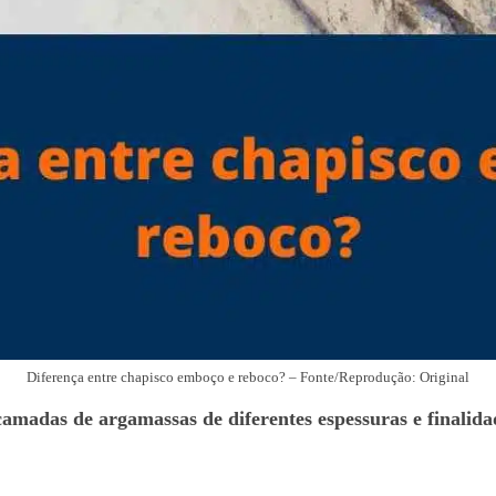
Diferença entre chapisco emboço e reboco? – Fonte/Reprodução: Original
camadas de argamassas de diferentes espessuras e finalida