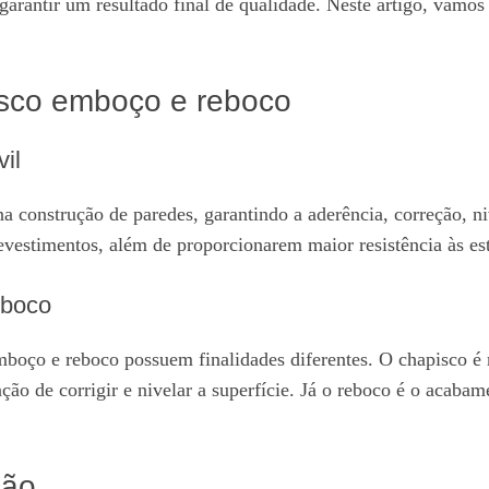
a garantir um resultado final de qualidade. Neste artigo, vamo
isco emboço e reboco
il
a construção de paredes, garantindo a aderência, correção, 
revestimentos, além de proporcionarem maior resistência às est
eboco
boço e reboco possuem finalidades diferentes. O chapisco é 
o de corrigir e nivelar a superfície. Já o reboco é o acabame
ção