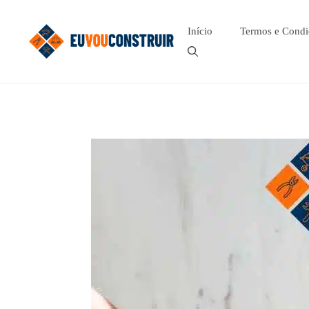
Pular
para
Início
Termos e Condi
o
conteúdo