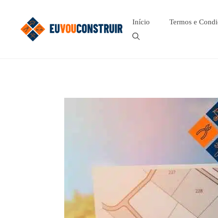
Pular
para
Início
Termos e Condi
o
conteúdo