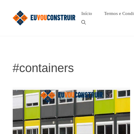
Pular
para
Início
Termos e Condi
o
conteúdo
#containers