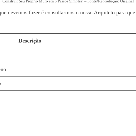
Construir Seu Próprio Muro em 5 Passos Simples! – Fonte/Reprodução: Original
que devemos fazer é consultarmos o nosso Arquiteto para que
Descrição
eno
o