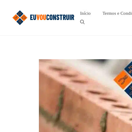
Pular
para
Início
Termos e Condi
o
conteúdo