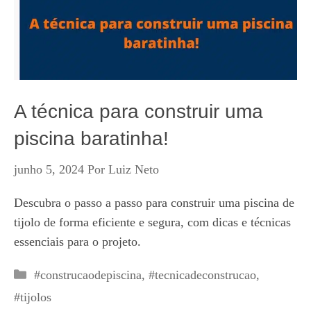
A técnica para construir uma
piscina baratinha!
junho 5, 2024
Por
Luiz Neto
Descubra o passo a passo para construir uma piscina de
tijolo de forma eficiente e segura, com dicas e técnicas
essenciais para o projeto.
Categorias
#construcaodepiscina
,
#tecnicadeconstrucao
,
#tijolos