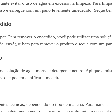
rtante evitar o uso de água em excesso na limpeza. Para limpa
piso e esfregue com um pano levemente umedecido. Seque bem
rdido
impar. Para remover o encardido, você pode utilizar uma soluç
ida, enxágue bem para remover o produto e seque com um pa
o
ma solução de água morna e detergente neutro. Aplique a mi
s, que podem danificar a madeira.
rentes técnicas, dependendo do tipo de mancha. Para manchas
a e detergente neutro. Já para manchas de tinta, é possível u