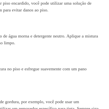
r piso encardido, você pode utilizar uma solução de
 para evitar danos ao piso.
ão de água morna e detergente neutro. Aplique a mistura
no limpo.
stura no piso e esfregue suavemente com um pano
 de gordura, por exemplo, você pode usar um
tilizar um removedor específico para tinta. Sempre siga