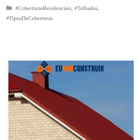
Categorias
#CoberturasResidenciais
,
#Telhados
,
#TiposDeCoberturas