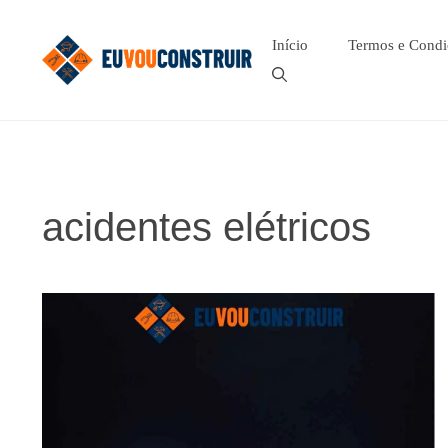
Pular
para
Início
Termos e Condi
o
conteúdo
acidentes elétricos