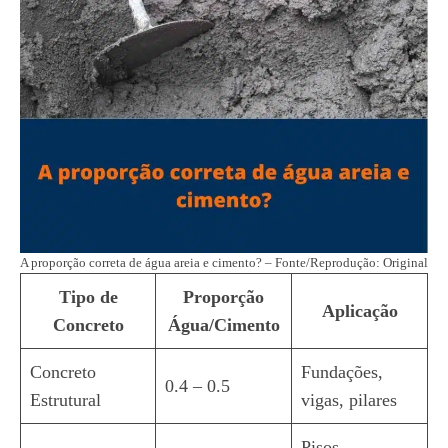
A proporção correta de água areia e cimento? – Fonte/Reprodução: Original
Tipo de
Proporção
Aplicação
Concreto
Água/Cimento
Concreto
Fundações,
0.4 – 0.5
Estrutural
vigas, pilares
Pisos