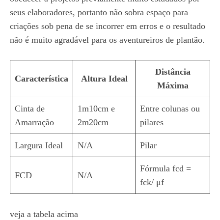
seus elaboradores, portanto não sobra espaço para
criações sob pena de se incorrer em erros e o resultado
não é muito agradável para os aventureiros de plantão.
Distância
Característica
Altura Ideal
Máxima
Cinta de
1m10cm e
Entre colunas ou
Amarração
2m20cm
pilares
Largura Ideal
N/A
Pilar
Fórmula fcd =
FCD
N/A
fck/ μf
veja a tabela acima