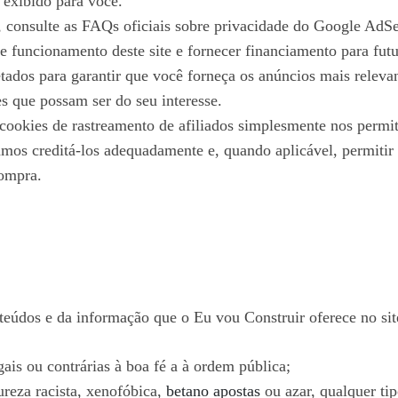
exibido para você.
 consulte as FAQs oficiais sobre privacidade do Google AdS
e funcionamento deste site e fornecer financiamento para fut
jetados para garantir que você forneça os anúncios mais rele
es que possam ser do seu interesse.
ookies de rastreamento de afiliados simplesmente nos permite
amos creditá-los adequadamente e, quando aplicável, permitir
compra.
údos e da informação que o Eu vou Construir oferece no site
ais ou contrárias à boa fé a à ordem pública;
reza racista, xenofóbica,
betano apostas
ou azar, qualquer tip