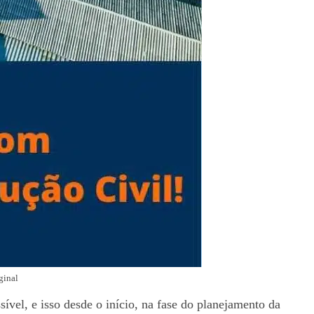
ginal
vel, e isso desde o início, na fase do planejamento da