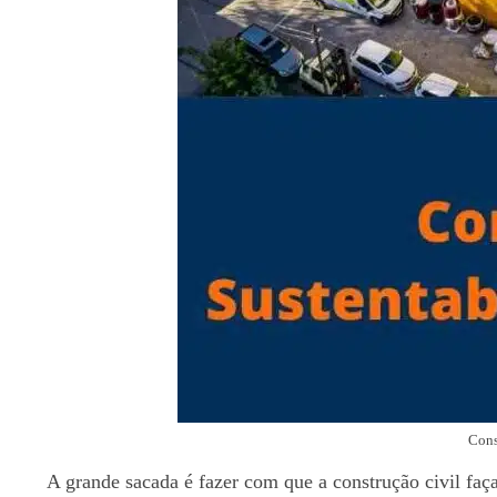
Cons
A grande sacada é fazer com que a construção civil faç